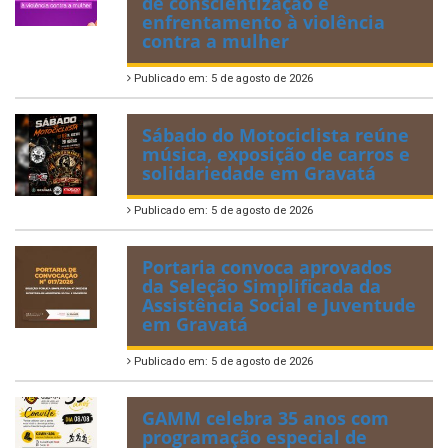
de conscientização e
enfrentamento à violência
contra a mulher
Publicado em: 5 de agosto de 2026
Sábado do Motociclista reúne
música, exposição de carros e
solidariedade em Gravatá
Publicado em: 5 de agosto de 2026
Portaria convoca aprovados
da Seleção Simplificada da
Assistência Social e Juventude
em Gravatá
Publicado em: 5 de agosto de 2026
GAMM celebra 35 anos com
programação especial de