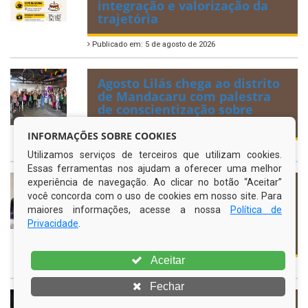
integração e valorização da
trajetória
Publicado em: 5 de agosto de 2026
Agosto Lilás chega ao distrito
de Mandacaru com palestra
de conscientização sobre
violência contra a mulher
INFORMAÇÕES SOBRE COOKIES
Publicado em: 5 de agosto de 2026
Utilizamos serviços de terceiros que utilizam cookies.
Essas ferramentas nos ajudam a oferecer uma melhor
experiência de navegação. Ao clicar no botão “Aceitar”
Secretaria Municipal da
você concorda com o uso de cookies em nosso site. Para
Mulher promove palestra
maiores informações, acesse a nossa
Política de
sobre protagonismo feminino
Privacidade
.
na formulação de políticas
públicas em Gravatá
Aceitar
Publicado em: 4 de agosto de 2026
Fechar
Cerca de 600 atendimentos