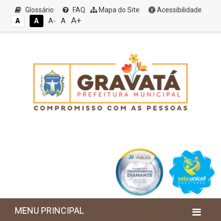
Glossário
FAQ
Mapa do Site
Acessibilidade
A+
A
A
A
A-
MENU PRINCIPAL