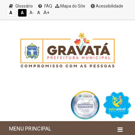
Glossário
FAQ
Mapa do Site
Acessibilidade
A+
A
A
A
A-
MENU PRINCIPAL