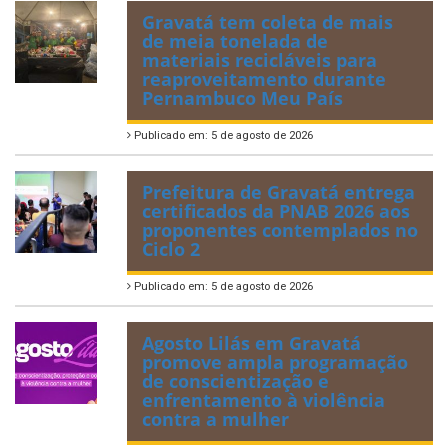
Gravatá tem coleta de mais
de meia tonelada de
materiais recicláveis para
reaproveitamento durante
Pernambuco Meu País
Publicado em: 5 de agosto de 2026
Prefeitura de Gravatá entrega
certificados da PNAB 2026 aos
proponentes contemplados no
Ciclo 2
Publicado em: 5 de agosto de 2026
Agosto Lilás em Gravatá
promove ampla programação
de conscientização e
enfrentamento à violência
contra a mulher