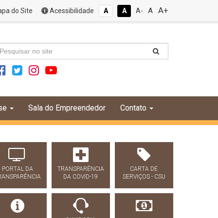
A+
A
pa do Site
Acessibilidade
A
A
A-
se
Sala do Empreendedor
Contato
PORTAL DA
TRANSPARÊNCIA
CARTA DE
RANSPARÊNCIA
DA COVID-19
SERVIÇOS - CSU