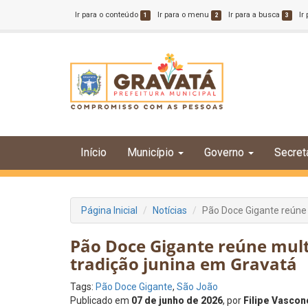
Ir para o conteúdo
Ir para o menu
Ir para a busca
Ir
1
2
3
Início
Município
Governo
Secret
Página Inicial
Notícias
Pão Doce Gigante reúne 
Pão Doce Gigante reúne mult
tradição junina em Gravatá
Tags:
Pão Doce Gigante
,
São João
Publicado em
07 de junho de 2026
, por
Filipe Vascon