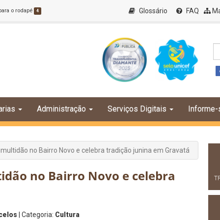
Glossário
FAQ
Ma
 para o rodapé
4
arias
Administração
Serviços Digitais
Informe-
multidão no Bairro Novo e celebra tradição junina em Gravatá
idão no Bairro Novo e celebra
T
celos
| Categoria:
Cultura