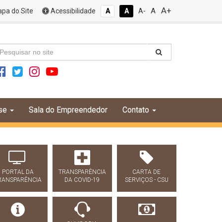
A+
A
pa do Site
Acessibilidade
A
A
A-
se
Sala do Empreendedor
Contato
PORTAL DA
TRANSPARÊNCIA
CARTA DE
RANSPARÊNCIA
DA COVID-19
SERVIÇOS - CSU