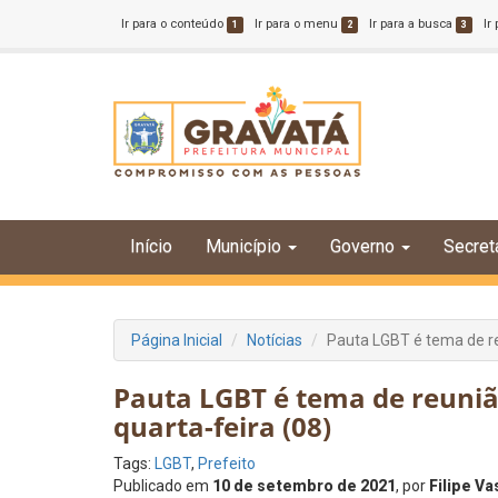
Ir para o conteúdo
Ir para o menu
Ir para a busca
Ir
1
2
3
Início
Município
Governo
Secret
Página Inicial
Notícias
Pauta LGBT é tema de re
Pauta LGBT é tema de reuniã
quarta-feira (08)
Tags:
LGBT
,
Prefeito
Publicado em
10 de setembro de 2021
, por
Filipe V