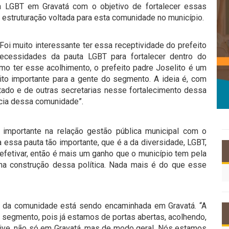
ca LGBT em Gravatá com o objetivo de fortalecer essas
 estruturação voltada para esta comunidade no município.
Foi muito interessante ter essa receptividade do prefeito
ecessidades da pauta LGBT para fortalecer dentro do
mo ter esse acolhimento, o prefeito padre Joselito é um
ito importante para a gente do segmento. A ideia é, com
tado e de outras secretarias nesse fortalecimento dessa
ência dessa comunidade”.
mportante na relação gestão pública municipal com o
ssa pauta tão importante, que é a da diversidade, LGBT,
r, efetivar, então é mais um ganho que o município tem pela
na construção dessa política. Nada mais é do que esse
a da comunidade está sendo encaminhada em Gravatá. “A
e segmento, pois já estamos de portas abertas, acolhendo,
ive, não só em Gravatá, mas de modo geral. Nós estamos