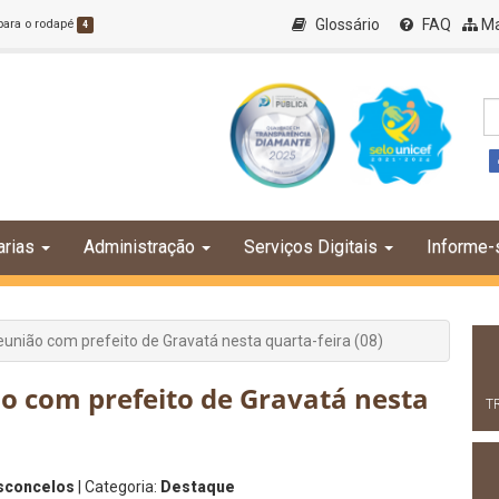
Glossário
FAQ
Ma
 para o rodapé
4
arias
Administração
Serviços Digitais
Informe-
união com prefeito de Gravatá nesta quarta-feira (08)
o com prefeito de Gravatá nesta
T
asconcelos
| Categoria:
Destaque