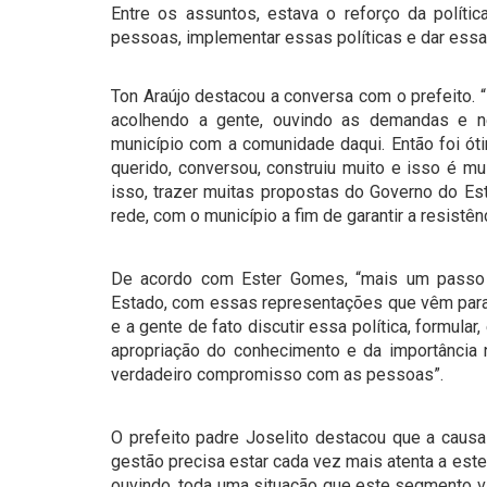
Entre os assuntos, estava o reforço da políti
pessoas, implementar essas políticas e dar essa
Ton Araújo destacou a conversa com o prefeito. “
acolhendo a gente, ouvindo as demandas e n
município com a comunidade daqui. Então foi óti
querido, conversou, construiu muito e isso é mu
isso, trazer muitas propostas do Governo do Es
rede, com o município a fim de garantir a resist
De acordo com Ester Gomes, “mais um passo i
Estado, com essas representações que vêm para e
e a gente de fato discutir essa política, formula
apropriação do conhecimento e da importância 
verdadeiro compromisso com as pessoas”.
O prefeito padre Joselito destacou que a caus
gestão precisa estar cada vez mais atenta a est
ouvindo, toda uma situação que este segmento v