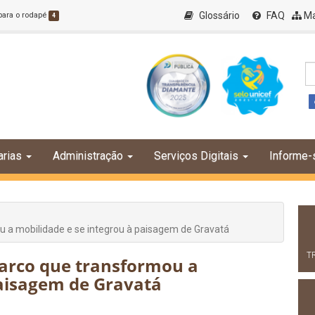
Glossário
FAQ
Ma
 para o rodapé
4
arias
Administração
Serviços Digitais
Informe-
 a mobilidade e se integrou à paisagem de Gravatá
T
arco que transformou a
paisagem de Gravatá