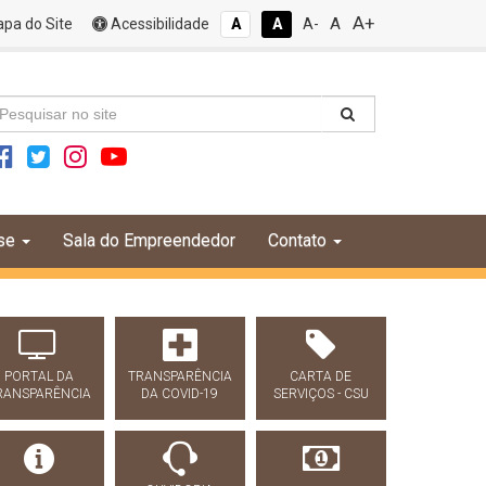
A+
A
pa do Site
Acessibilidade
A
A
A-
se
Sala do Empreendedor
Contato
PORTAL DA
TRANSPARÊNCIA
CARTA DE
RANSPARÊNCIA
DA COVID-19
SERVIÇOS - CSU