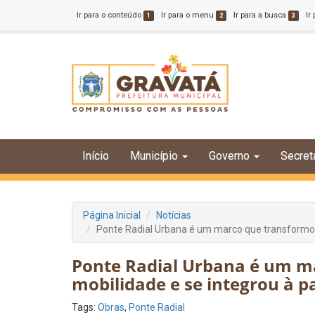
Ir para o conteúdo
Ir para o menu
Ir para a busca
Ir
1
2
3
Início
Município
Governo
Secret
Página Inicial
Notícias
Ponte Radial Urbana é um marco que transformou
Ponte Radial Urbana é um m
mobilidade e se integrou à 
Tags:
Obras
,
Ponte Radial