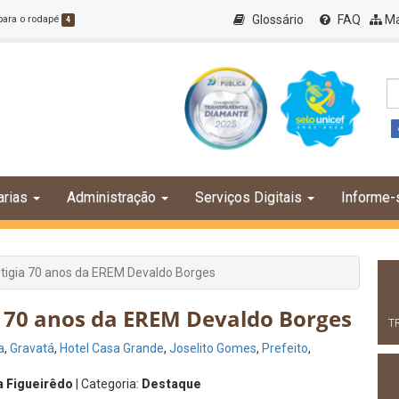
Glossário
FAQ
Ma
 para o rodapé
4
arias
Administração
Serviços Digitais
Informe-
stigia 70 anos da EREM Devaldo Borges
ia 70 anos da EREM Devaldo Borges
T
a
,
Gravatá
,
Hotel Casa Grande
,
Joselito Gomes
,
Prefeito
,
a Figueirêdo
| Categoria:
Destaque