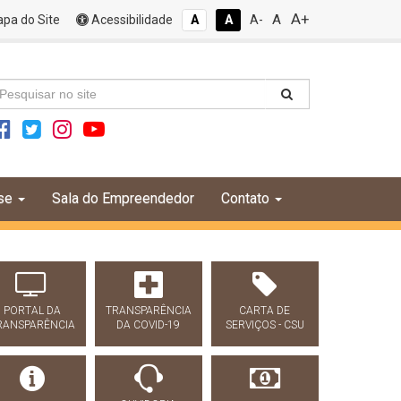
A+
A
pa do Site
Acessibilidade
A
A
A-
se
Sala do Empreendedor
Contato
PORTAL DA
TRANSPARÊNCIA
CARTA DE
RANSPARÊNCIA
DA COVID-19
SERVIÇOS - CSU