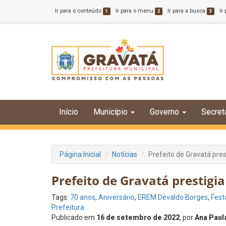
Ir para o conteúdo
Ir para o menu
Ir para a busca
Ir
1
2
3
Início
Município
Governo
Secret
Página Inicial
Notícias
Prefeito de Gravatá pre
Prefeito de Gravatá prestig
Tags:
70 anos
,
Aniversário
,
EREM Devaldo Borges
,
Fest
Prefeitura
Publicado em
16 de setembro de 2022
, por
Ana Paul