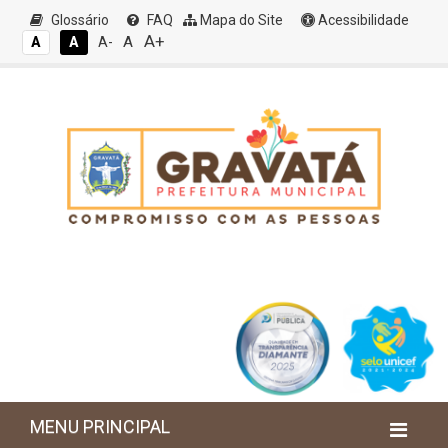
Glossário
FAQ
Mapa do Site
Acessibilidade
A+
A
A
A
A-
MENU PRINCIPAL