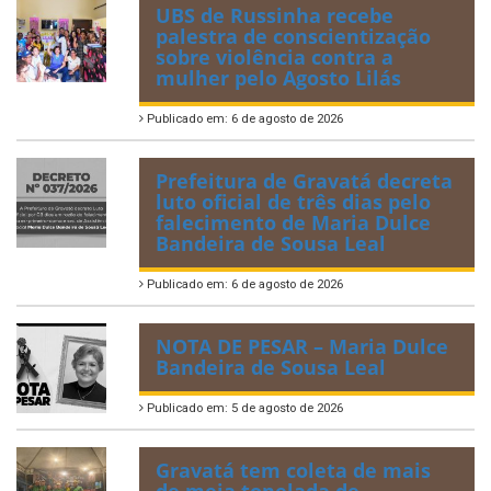
UBS de Russinha recebe
palestra de conscientização
sobre violência contra a
mulher pelo Agosto Lilás
Publicado em: 6 de agosto de 2026
Prefeitura de Gravatá decreta
luto oficial de três dias pelo
falecimento de Maria Dulce
Bandeira de Sousa Leal
Publicado em: 6 de agosto de 2026
NOTA DE PESAR – Maria Dulce
Bandeira de Sousa Leal
Publicado em: 5 de agosto de 2026
Gravatá tem coleta de mais
de meia tonelada de