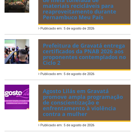
materiais recicláveis para
reaproveitamento durante
Pernambuco Meu País
Publicado em: 5 de agosto de 2026
Prefeitura de Gravatá entrega
certificados da PNAB 2026 aos
proponentes contemplados no
Ciclo 2
Publicado em: 5 de agosto de 2026
Agosto Lilás em Gravatá
promove ampla programação
de conscientização e
enfrentamento à violência
contra a mulher
Publicado em: 5 de agosto de 2026