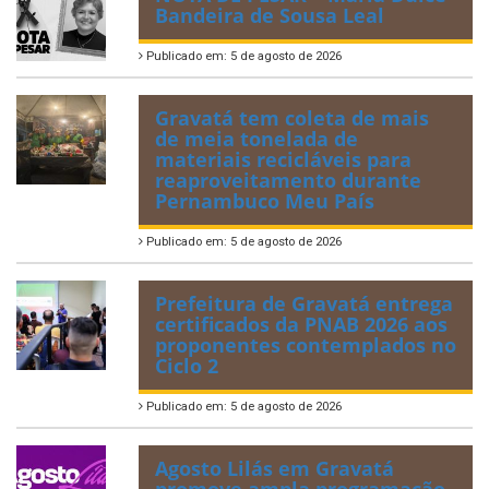
Bandeira de Sousa Leal
Publicado em: 5 de agosto de 2026
Gravatá tem coleta de mais
de meia tonelada de
materiais recicláveis para
reaproveitamento durante
Pernambuco Meu País
Publicado em: 5 de agosto de 2026
Prefeitura de Gravatá entrega
certificados da PNAB 2026 aos
proponentes contemplados no
Ciclo 2
Publicado em: 5 de agosto de 2026
Agosto Lilás em Gravatá