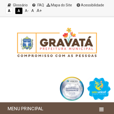
Glossário
FAQ
Mapa do Site
Acessibilidade
A+
A
A
A
A-
MENU PRINCIPAL