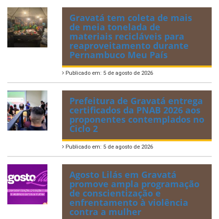
Gravatá tem coleta de mais
de meia tonelada de
materiais recicláveis para
reaproveitamento durante
Pernambuco Meu País
Publicado em: 5 de agosto de 2026
Prefeitura de Gravatá entrega
certificados da PNAB 2026 aos
proponentes contemplados no
Ciclo 2
Publicado em: 5 de agosto de 2026
Agosto Lilás em Gravatá
promove ampla programação
de conscientização e
enfrentamento à violência
contra a mulher