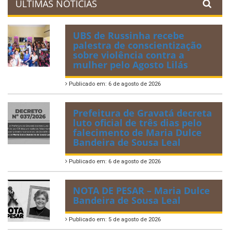
ÚLTIMAS NOTÍCIAS
UBS de Russinha recebe
palestra de conscientização
sobre violência contra a
mulher pelo Agosto Lilás
Publicado em: 6 de agosto de 2026
Prefeitura de Gravatá decreta
luto oficial de três dias pelo
falecimento de Maria Dulce
Bandeira de Sousa Leal
Publicado em: 6 de agosto de 2026
NOTA DE PESAR – Maria Dulce
Bandeira de Sousa Leal
Publicado em: 5 de agosto de 2026