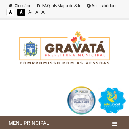
Glossário
FAQ
Mapa do Site
Acessibilidade
A+
A
A
A
A-
MENU PRINCIPAL