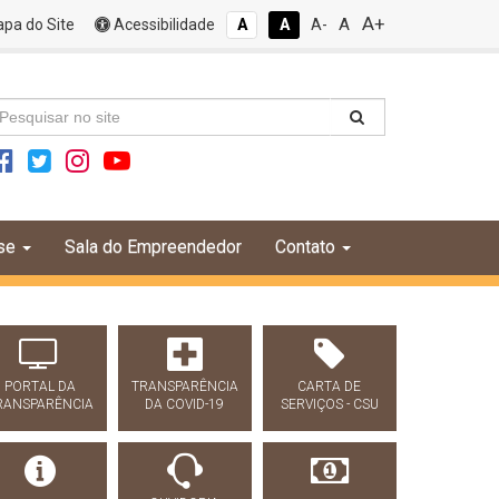
A+
A
pa do Site
Acessibilidade
A
A
A-
se
Sala do Empreendedor
Contato
PORTAL DA
TRANSPARÊNCIA
CARTA DE
RANSPARÊNCIA
DA COVID-19
SERVIÇOS - CSU