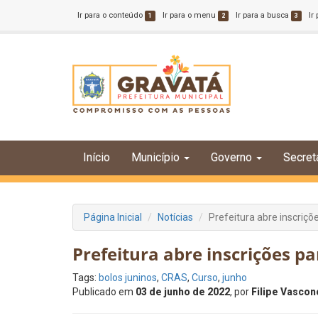
Ir para o conteúdo
Ir para o menu
Ir para a busca
Ir
1
2
3
Início
Município
Governo
Secret
Página Inicial
Notícias
Prefeitura abre inscriçõ
Prefeitura abre inscrições p
Tags:
bolos juninos
,
CRAS
,
Curso
,
junho
Publicado em
03 de junho de 2022
, por
Filipe Vascon