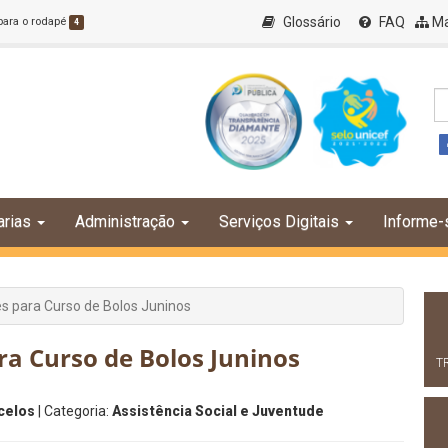
Glossário
FAQ
Ma
 para o rodapé
4
arias
Administração
Serviços Digitais
Informe-
es para Curso de Bolos Juninos
ara Curso de Bolos Juninos
T
celos
| Categoria:
Assistência Social e Juventude