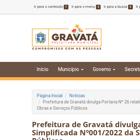
Ir para o conteúdo
Ir para o menu
Ir para a busca
Ir
1
2
3
Início
Município
Governo
Secret
Página Inicial
Notícias
Prefeitura de Gravatá divulga Portaria Nº 26 rel
Obras e Serviços Públicos
Prefeitura de Gravatá divulga
Simplificada Nº001/2022 da S