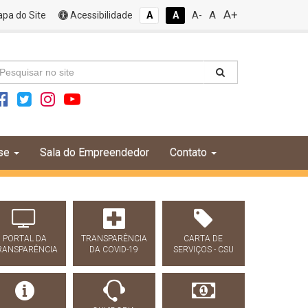
A+
A
pa do Site
Acessibilidade
A
A
A-
se
Sala do Empreendedor
Contato
PORTAL DA
TRANSPARÊNCIA
CARTA DE
RANSPARÊNCIA
DA COVID-19
SERVIÇOS - CSU