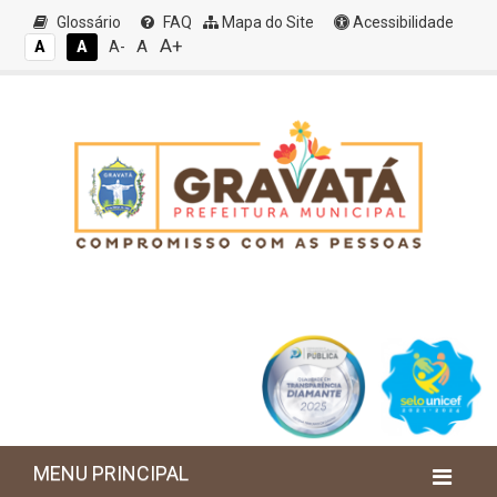
Glossário
FAQ
Mapa do Site
Acessibilidade
A+
A
A
A
A-
MENU PRINCIPAL