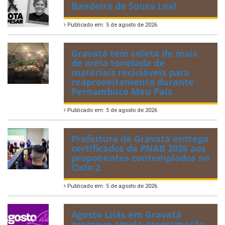
Bandeira de Sousa Leal
Publicado em: 5 de agosto de 2026
Gravatá tem coleta de mais
de meia tonelada de
materiais recicláveis para
reaproveitamento durante
Pernambuco Meu País
Publicado em: 5 de agosto de 2026
Prefeitura de Gravatá entrega
certificados da PNAB 2026 aos
proponentes contemplados no
Ciclo 2
Publicado em: 5 de agosto de 2026
Agosto Lilás em Gravatá
promove ampla programação