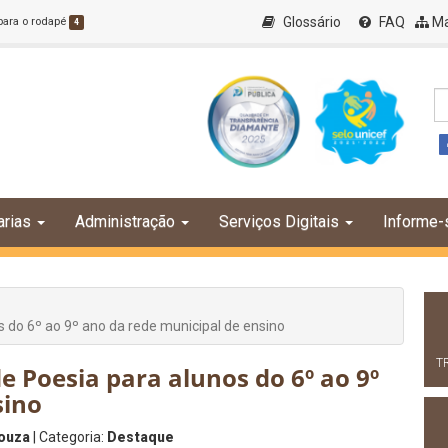
Glossário
FAQ
Ma
 para o rodapé
4
arias
Administração
Serviços Digitais
Informe-
s do 6º ao 9º ano da rede municipal de ensino
T
e Poesia para alunos do 6º ao 9º
sino
ouza
| Categoria:
Destaque