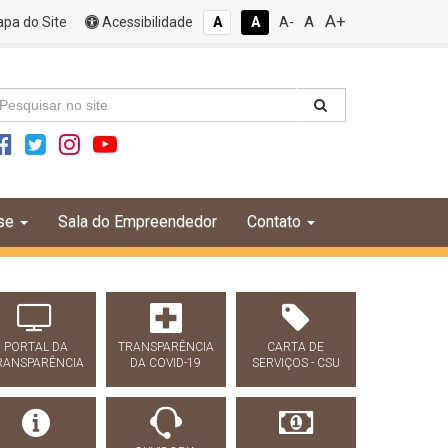
A+
A
pa do Site
Acessibilidade
A
A
A-
se
Sala do Empreendedor
Contato
PORTAL DA
TRANSPARÊNCIA
CARTA DE
RANSPARÊNCIA
DA COVID-19
SERVIÇOS - CSU