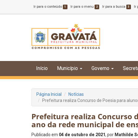
Ir para o conteúdo
Ir para o menu
Ir para a busca
Ir
1
2
3
Início
Município
Governo
Secret
Página Inicial
Notícias
Prefeitura realiza Concurso de Poesia para aluno
Prefeitura realiza Concurso d
ano da rede municipal de en
Publicado em
04 de outubro de 2021
, por
Mathilde S