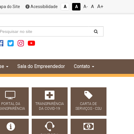
A+
A
pa do Site
Acessibilidade
A
A
A-
se
Sala do Empreendedor
Contato
PORTAL DA
TRANSPARÊNCIA
CARTA DE
RANSPARÊNCIA
DA COVID-19
SERVIÇOS - CSU