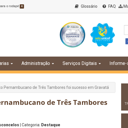
Glossário
FAQ
Ma
 para o rodapé
4
arias
Administração
Serviços Digitais
Informe-
uito Pernambucano de Três Tambores foi sucesso em Gravatá
 Pernambucano de Três Tambores
T
asconcelos
| Categoria:
Destaque