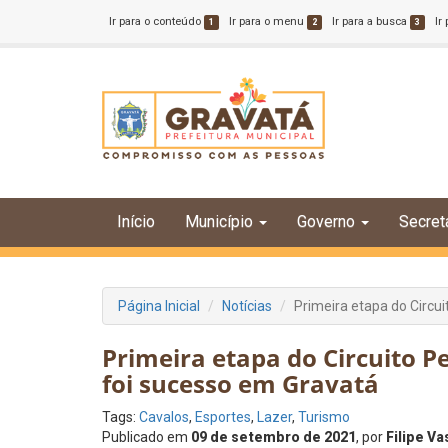
Ir para o conteúdo
Ir para o menu
Ir para a busca
Ir
1
2
3
Início
Município
Governo
Secret
Página Inicial
Notícias
Primeira etapa do Circ
Primeira etapa do Circuito
foi sucesso em Gravatá
Tags:
Cavalos
,
Esportes
,
Lazer
,
Turismo
Publicado em
09 de setembro de 2021
, por
Filipe V