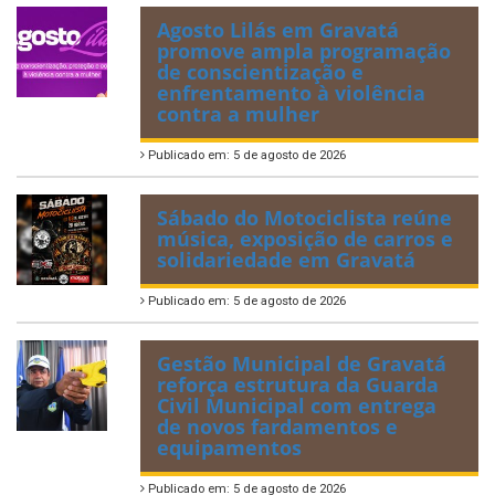
Agosto Lilás em Gravatá
promove ampla programação
de conscientização e
enfrentamento à violência
contra a mulher
Publicado em: 5 de agosto de 2026
Sábado do Motociclista reúne
música, exposição de carros e
solidariedade em Gravatá
Publicado em: 5 de agosto de 2026
Gestão Municipal de Gravatá
reforça estrutura da Guarda
Civil Municipal com entrega
de novos fardamentos e
equipamentos
Publicado em: 5 de agosto de 2026