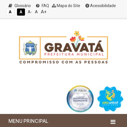
Glossário
FAQ
Mapa do Site
Acessibilidade
A+
A
A
A
A-
MENU PRINCIPAL