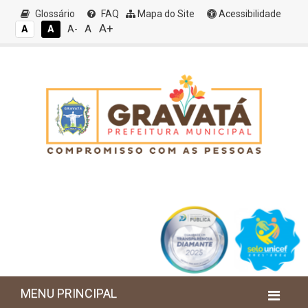
Glossário
FAQ
Mapa do Site
Acessibilidade
A+
A
A
A
A-
MENU PRINCIPAL