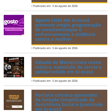
Publicado em: 5 de agosto de 2026
Agosto Lilás em Gravatá
promove ampla programação
de conscientização e
enfrentamento à violência
contra a mulher
Publicado em: 5 de agosto de 2026
Sábado do Motociclista reúne
música, exposição de carros e
solidariedade em Gravatá
Publicado em: 5 de agosto de 2026
Portaria convoca aprovados
da Seleção Simplificada da
Assistência Social e Juventude
em Gravatá