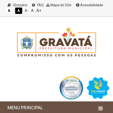
Glossário
FAQ
Mapa do Site
Acessibilidade
A+
A
A
A
A-
MENU PRINCIPAL