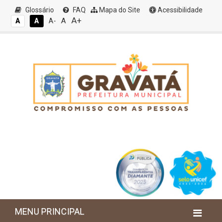
Glossário
FAQ
Mapa do Site
Acessibilidade
A+
A
A
A
A-
MENU PRINCIPAL