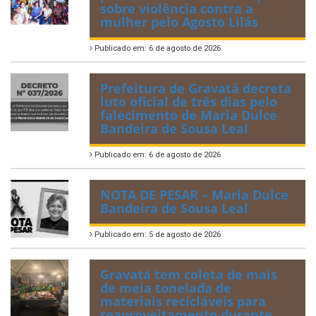
sobre violência contra a
mulher pelo Agosto Lilás
Publicado em: 6 de agosto de 2026
Prefeitura de Gravatá decreta
luto oficial de três dias pelo
falecimento de Maria Dulce
Bandeira de Sousa Leal
Publicado em: 6 de agosto de 2026
NOTA DE PESAR – Maria Dulce
Bandeira de Sousa Leal
Publicado em: 5 de agosto de 2026
Gravatá tem coleta de mais
de meia tonelada de
materiais recicláveis para
reaproveitamento durante