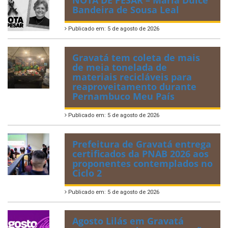
NOTA DE PESAR – Maria Dulce
Bandeira de Sousa Leal
Publicado em: 5 de agosto de 2026
Gravatá tem coleta de mais
de meia tonelada de
materiais recicláveis para
reaproveitamento durante
Pernambuco Meu País
Publicado em: 5 de agosto de 2026
Prefeitura de Gravatá entrega
certificados da PNAB 2026 aos
proponentes contemplados no
Ciclo 2
Publicado em: 5 de agosto de 2026
Agosto Lilás em Gravatá