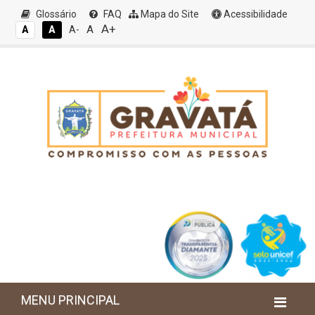
Glossário
FAQ
Mapa do Site
Acessibilidade
A+
A
A
A
A-
MENU PRINCIPAL