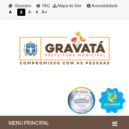
Glossário
FAQ
Mapa do Site
Acessibilidade
A+
A
A
A
A-
MENU PRINCIPAL