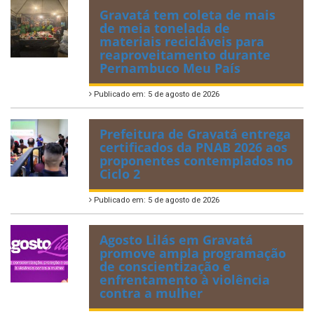
Gravatá tem coleta de mais
de meia tonelada de
materiais recicláveis para
reaproveitamento durante
Pernambuco Meu País
Publicado em: 5 de agosto de 2026
Prefeitura de Gravatá entrega
certificados da PNAB 2026 aos
proponentes contemplados no
Ciclo 2
Publicado em: 5 de agosto de 2026
Agosto Lilás em Gravatá
promove ampla programação
de conscientização e
enfrentamento à violência
contra a mulher