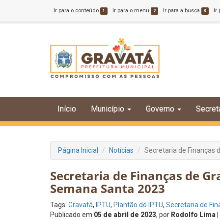
Ir para o conteúdo
Ir para o menu
Ir para a busca
Ir
1
2
3
Início
Município
Governo
Secret
Página Inicial
Notícias
Secretaria de Finanças 
Secretaria de Finanças de Gr
Semana Santa 2023
Tags:
Gravatá
,
IPTU
,
Plantão do IPTU
,
Secretaria de Fi
Publicado em
05 de abril de 2023
, por
Rodolfo Lima
|