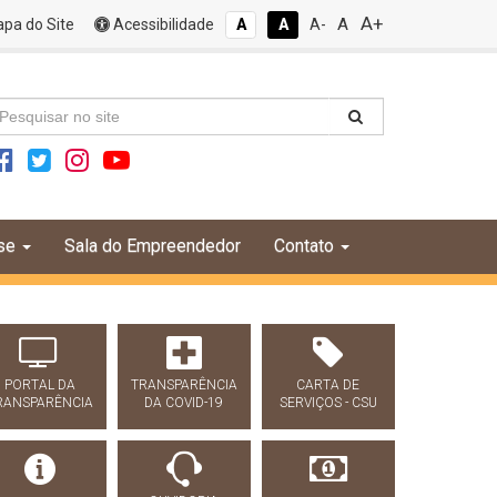
A+
A
pa do Site
Acessibilidade
A
A
A-
se
Sala do Empreendedor
Contato
PORTAL DA
TRANSPARÊNCIA
CARTA DE
RANSPARÊNCIA
DA COVID-19
SERVIÇOS - CSU