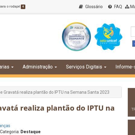
Glossário
FAQ
Ma
 para o rodapé
4
arias
Administração
Serviços Digitais
Informe-
de Gravatá realiza plantão do IPTU na Semana Santa 2023
avatá realiza plantão do IPTU na
T
nanças
 Categoria:
Destaque