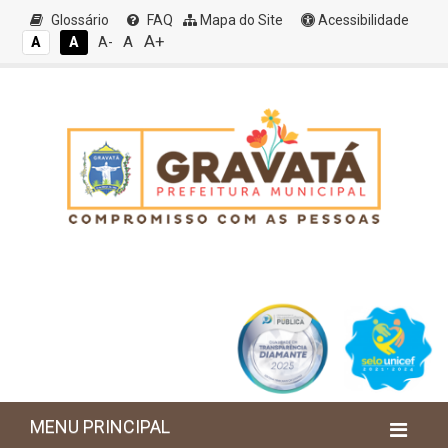
Glossário
FAQ
Mapa do Site
Acessibilidade
A+
A
A
A
A-
MENU PRINCIPAL