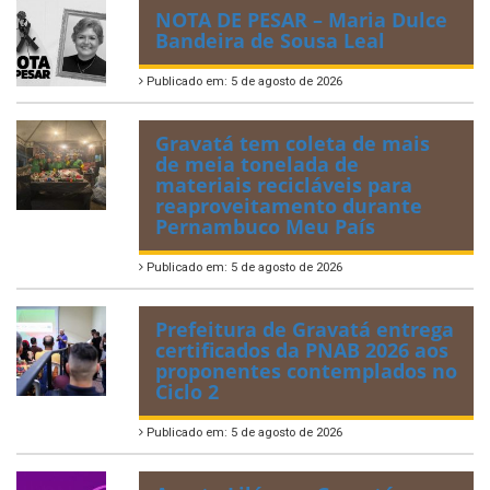
NOTA DE PESAR – Maria Dulce
Bandeira de Sousa Leal
Publicado em: 5 de agosto de 2026
Gravatá tem coleta de mais
de meia tonelada de
materiais recicláveis para
reaproveitamento durante
Pernambuco Meu País
Publicado em: 5 de agosto de 2026
Prefeitura de Gravatá entrega
certificados da PNAB 2026 aos
proponentes contemplados no
Ciclo 2
Publicado em: 5 de agosto de 2026