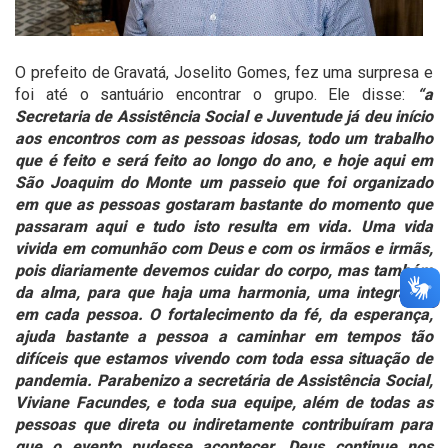
O prefeito de Gravatá, Joselito Gomes, fez uma surpresa e
foi até o santuário encontrar o grupo. Ele disse:
“a
Secretaria de Assistência Social e Juventude já deu início
aos encontros com as pessoas idosas, todo um trabalho
que é feito e será feito ao longo do ano, e hoje aqui em
São Joaquim do Monte um passeio que foi organizado
em que as pessoas gostaram bastante do momento que
passaram aqui e tudo isto resulta em vida. Uma vida
vivida em comunhão com Deus e com os irmãos e irmãs,
pois diariamente devemos cuidar do corpo, mas também
da alma, para que haja uma harmonia, uma integração
em cada pessoa. O fortalecimento da fé, da esperança,
ajuda bastante a pessoa a caminhar em tempos tão
difíceis que estamos vivendo com toda essa situação de
pandemia. Parabenizo a secretária de Assistência Social,
Viviane Facundes, e toda sua equipe, além de todas as
pessoas que direta ou indiretamente contribuíram para
que o evento pudesse acontecer. Deus continue nos