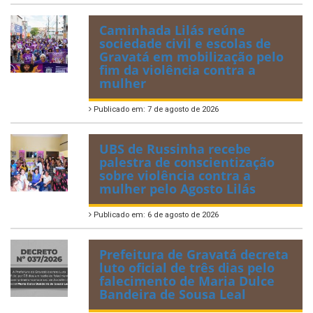
Caminhada Lilás reúne
sociedade civil e escolas de
Gravatá em mobilização pelo
fim da violência contra a
mulher
Publicado em: 7 de agosto de 2026
UBS de Russinha recebe
palestra de conscientização
sobre violência contra a
mulher pelo Agosto Lilás
Publicado em: 6 de agosto de 2026
Prefeitura de Gravatá decreta
luto oficial de três dias pelo
falecimento de Maria Dulce
Bandeira de Sousa Leal