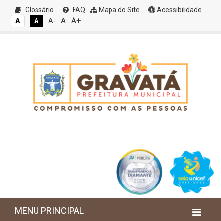
Glossário
FAQ
Mapa do Site
Acessibilidade
A+
A
A
A
A-
MENU PRINCIPAL