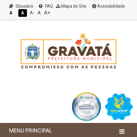
Glossário
FAQ
Mapa do Site
Acessibilidade
A+
A
A
A
A-
MENU PRINCIPAL