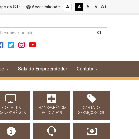
A+
A
pa do Site
Acessibilidade
A
A
A-
se
Sala do Empreendedor
Contato
PORTAL DA
TRANSPARÊNCIA
CARTA DE
RANSPARÊNCIA
DA COVID-19
SERVIÇOS - CSU