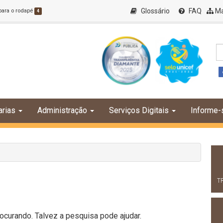
Glossário
FAQ
Ma
 para o rodapé
4
arias
Administração
Serviços Digitais
Informe-
T
curando. Talvez a pesquisa pode ajudar.