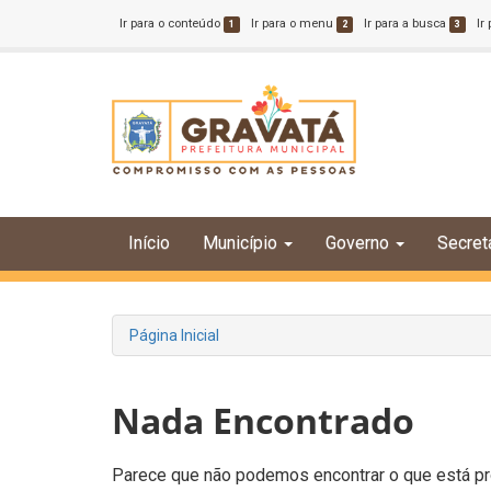
Ir para o conteúdo
Ir para o menu
Ir para a busca
Ir
1
2
3
Início
Município
Governo
Secret
Página Inicial
Nada Encontrado
Parece que não podemos encontrar o que está pro