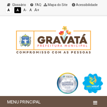
Glossário
FAQ
Mapa do Site
Acessibilidade
A+
A
A
A
A-
MENU PRINCIPAL