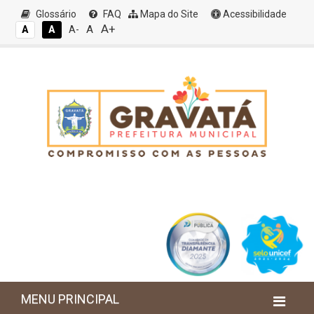
Glossário
FAQ
Mapa do Site
Acessibilidade
A+
A
A
A
A-
MENU PRINCIPAL