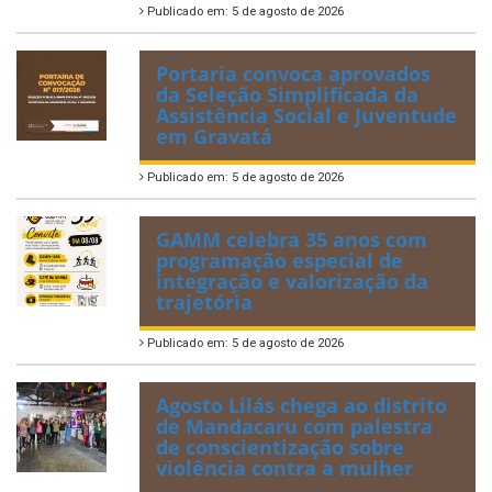
Publicado em: 5 de agosto de 2026
Portaria convoca aprovados
da Seleção Simplificada da
Assistência Social e Juventude
em Gravatá
Publicado em: 5 de agosto de 2026
GAMM celebra 35 anos com
programação especial de
integração e valorização da
trajetória
Publicado em: 5 de agosto de 2026
Agosto Lilás chega ao distrito
de Mandacaru com palestra
de conscientização sobre
violência contra a mulher