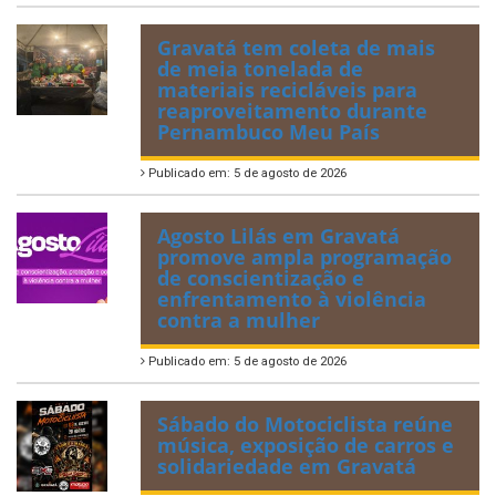
Gravatá tem coleta de mais
de meia tonelada de
materiais recicláveis para
reaproveitamento durante
Pernambuco Meu País
Publicado em: 5 de agosto de 2026
Agosto Lilás em Gravatá
promove ampla programação
de conscientização e
enfrentamento à violência
contra a mulher
Publicado em: 5 de agosto de 2026
Sábado do Motociclista reúne
música, exposição de carros e
solidariedade em Gravatá