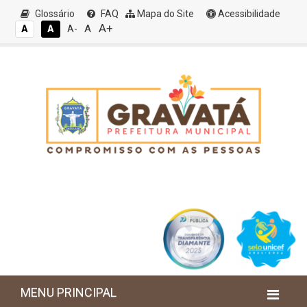
Glossário
FAQ
Mapa do Site
Acessibilidade
A+
A
A
A
A-
MENU PRINCIPAL