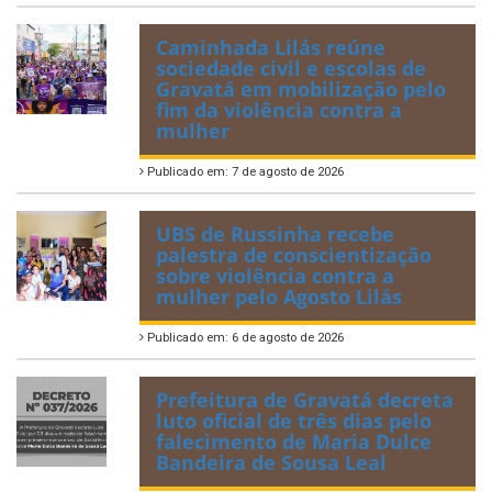
Caminhada Lilás reúne
sociedade civil e escolas de
Gravatá em mobilização pelo
fim da violência contra a
mulher
Publicado em: 7 de agosto de 2026
UBS de Russinha recebe
palestra de conscientização
sobre violência contra a
mulher pelo Agosto Lilás
Publicado em: 6 de agosto de 2026
Prefeitura de Gravatá decreta
luto oficial de três dias pelo
falecimento de Maria Dulce
Bandeira de Sousa Leal