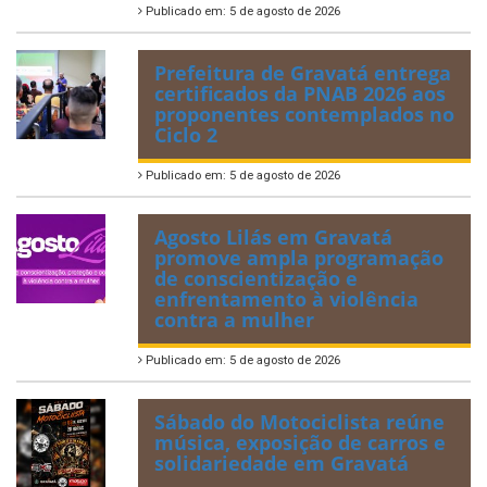
Publicado em: 5 de agosto de 2026
Prefeitura de Gravatá entrega
certificados da PNAB 2026 aos
proponentes contemplados no
Ciclo 2
Publicado em: 5 de agosto de 2026
Agosto Lilás em Gravatá
promove ampla programação
de conscientização e
enfrentamento à violência
contra a mulher
Publicado em: 5 de agosto de 2026
Sábado do Motociclista reúne
música, exposição de carros e
solidariedade em Gravatá