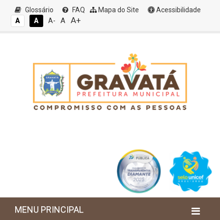
Glossário
FAQ
Mapa do Site
Acessibilidade
A+
A
A
A
A-
MENU PRINCIPAL