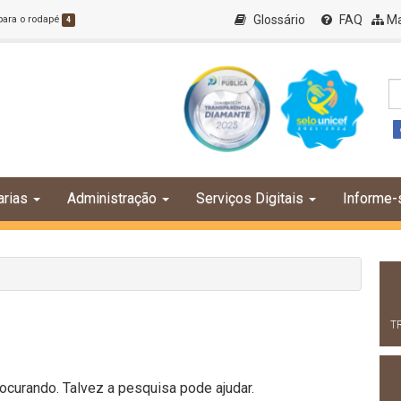
Glossário
FAQ
Ma
 para o rodapé
4
arias
Administração
Serviços Digitais
Informe-
T
curando. Talvez a pesquisa pode ajudar.