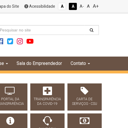
A+
A
pa do Site
Acessibilidade
A
A
A-
se
Sala do Empreendedor
Contato
PORTAL DA
TRANSPARÊNCIA
CARTA DE
RANSPARÊNCIA
DA COVID-19
SERVIÇOS - CSU