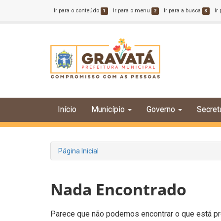
Ir para o conteúdo
Ir para o menu
Ir para a busca
Ir
1
2
3
Início
Município
Governo
Secret
Página Inicial
Nada Encontrado
Parece que não podemos encontrar o que está pro