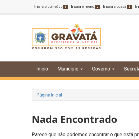
Ir para o conteúdo
Ir para o menu
Ir para a busca
Ir
1
2
3
Início
Município
Governo
Secret
Página Inicial
Nada Encontrado
Parece que não podemos encontrar o que está pro