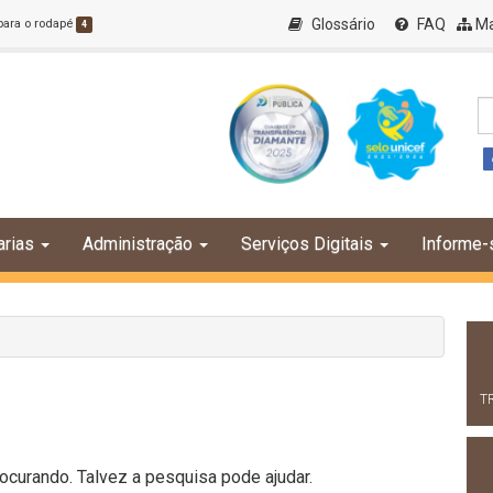
Glossário
FAQ
Ma
 para o rodapé
4
arias
Administração
Serviços Digitais
Informe-
T
curando. Talvez a pesquisa pode ajudar.