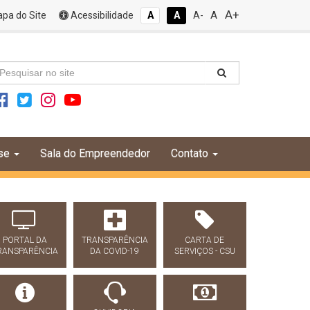
A+
A
pa do Site
Acessibilidade
A
A
A-
se
Sala do Empreendedor
Contato
PORTAL DA
TRANSPARÊNCIA
CARTA DE
RANSPARÊNCIA
DA COVID-19
SERVIÇOS - CSU