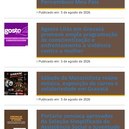
Pernambuco Meu País
Publicado em: 5 de agosto de 2026
Agosto Lilás em Gravatá
promove ampla programação
de conscientização e
enfrentamento à violência
contra a mulher
Publicado em: 5 de agosto de 2026
Sábado do Motociclista reúne
música, exposição de carros e
solidariedade em Gravatá
Publicado em: 5 de agosto de 2026
Portaria convoca aprovados
da Seleção Simplificada da
Assistência Social e Juventude