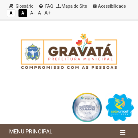
Glossário
FAQ
Mapa do Site
Acessibilidade
A+
A
A
A
A-
MENU PRINCIPAL