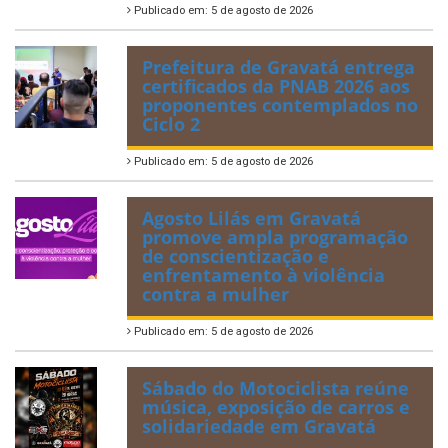
Publicado em: 5 de agosto de 2026
Prefeitura de Gravatá entrega
certificados da PNAB 2026 aos
proponentes contemplados no
Ciclo 2
Publicado em: 5 de agosto de 2026
Agosto Lilás em Gravatá
promove ampla programação
de conscientização e
enfrentamento à violência
contra a mulher
Publicado em: 5 de agosto de 2026
Sábado do Motociclista reúne
música, exposição de carros e
solidariedade em Gravatá