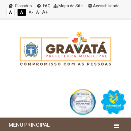
Glossário
FAQ
Mapa do Site
Acessibilidade
A+
A
A
A
A-
MENU PRINCIPAL