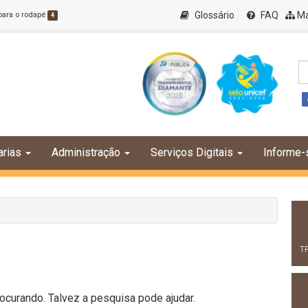
Glossário
FAQ
Ma
 para o rodapé
4
arias
Administração
Serviços Digitais
Informe-
T
curando. Talvez a pesquisa pode ajudar.