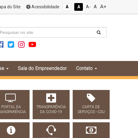
A+
A
pa do Site
Acessibilidade
A
A
A-
se
Sala do Empreendedor
Contato
PORTAL DA
TRANSPARÊNCIA
CARTA DE
RANSPARÊNCIA
DA COVID-19
SERVIÇOS - CSU