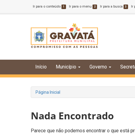
Ir para o conteúdo
Ir para o menu
Ir para a busca
Ir
1
2
3
Início
Município
Governo
Secret
Página Inicial
Nada Encontrado
Parece que não podemos encontrar o que está pro