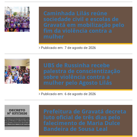
Caminhada Lilás reúne
sociedade civil e escolas de
Gravatá em mobilização pelo
fim da violência contra a
mulher
Publicado em: 7 de agosto de 2026
UBS de Russinha recebe
palestra de conscientização
sobre violência contra a
mulher pelo Agosto Lilás
Publicado em: 6 de agosto de 2026
Prefeitura de Gravatá decreta
luto oficial de três dias pelo
falecimento de Maria Dulce
Bandeira de Sousa Leal