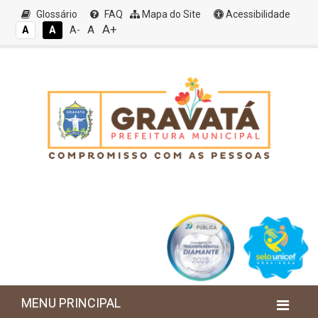
Glossário
FAQ
Mapa do Site
Acessibilidade
A+
A
A
A
A-
MENU PRINCIPAL