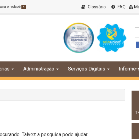
Glossário
FAQ
Ma
 para o rodapé
4
arias
Administração
Serviços Digitais
Informe-
T
curando. Talvez a pesquisa pode ajudar.