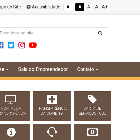
A+
A
pa do Site
Acessibilidade
A
A
A-
se
Sala do Empreendedor
Contato
PORTAL DA
TRANSPARÊNCIA
CARTA DE
RANSPARÊNCIA
DA COVID-19
SERVIÇOS - CSU