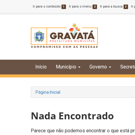
Ir para o conteúdo
Ir para o menu
Ir para a busca
Ir
1
2
3
Início
Município
Governo
Secret
Página Inicial
Nada Encontrado
Parece que não podemos encontrar o que está pro