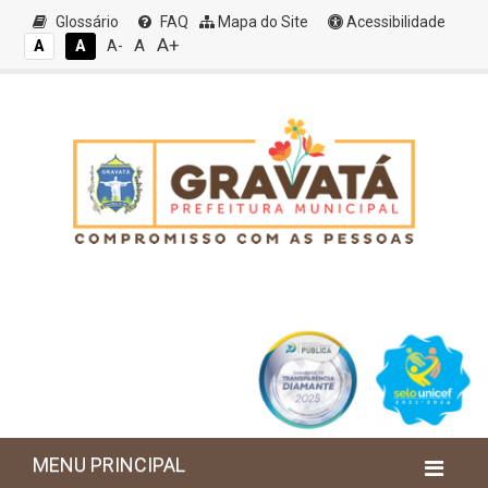
Glossário
FAQ
Mapa do Site
Acessibilidade
A+
A
A
A
A-
MENU PRINCIPAL