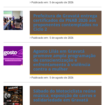
Publicado em: 5 de agosto de 2026
Prefeitura de Gravatá entrega
certificados da PNAB 2026 aos
proponentes contemplados no
Ciclo 2
Publicado em: 5 de agosto de 2026
Agosto Lilás em Gravatá
promove ampla programação
de conscientização e
enfrentamento à violência
contra a mulher
Publicado em: 5 de agosto de 2026
Sábado do Motociclista reúne
música, exposição de carros e
solidariedade em Gravatá