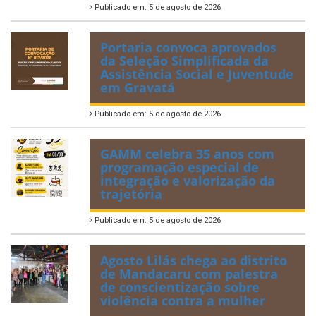
Publicado em: 5 de agosto de 2026
Portaria convoca aprovados
da Seleção Simplificada da
Assistência Social e Juventude
em Gravatá
Publicado em: 5 de agosto de 2026
GAMM celebra 35 anos com
programação especial de
integração e valorização da
trajetória
Publicado em: 5 de agosto de 2026
Agosto Lilás chega ao distrito
de Mandacaru com palestra
de conscientização sobre
violência contra a mulher