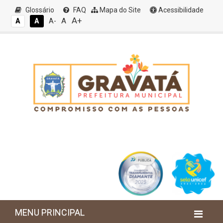
Glossário
FAQ
Mapa do Site
Acessibilidade
A+
A
A
A
A-
MENU PRINCIPAL