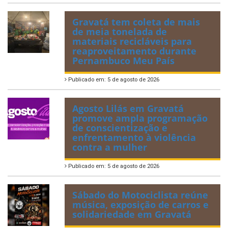
Gravatá tem coleta de mais
de meia tonelada de
materiais recicláveis para
reaproveitamento durante
Pernambuco Meu País
Publicado em: 5 de agosto de 2026
Agosto Lilás em Gravatá
promove ampla programação
de conscientização e
enfrentamento à violência
contra a mulher
Publicado em: 5 de agosto de 2026
Sábado do Motociclista reúne
música, exposição de carros e
solidariedade em Gravatá