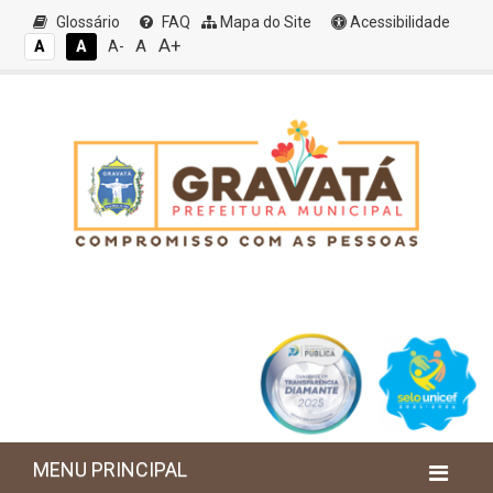
Glossário
FAQ
Mapa do Site
Acessibilidade
A+
A
A
A
A-
MENU PRINCIPAL