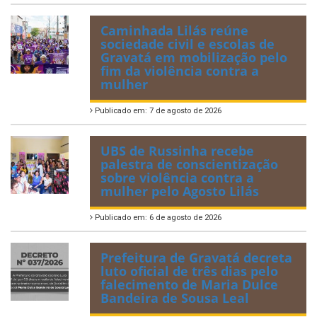
Caminhada Lilás reúne
sociedade civil e escolas de
Gravatá em mobilização pelo
fim da violência contra a
mulher
Publicado em: 7 de agosto de 2026
UBS de Russinha recebe
palestra de conscientização
sobre violência contra a
mulher pelo Agosto Lilás
Publicado em: 6 de agosto de 2026
Prefeitura de Gravatá decreta
luto oficial de três dias pelo
falecimento de Maria Dulce
Bandeira de Sousa Leal