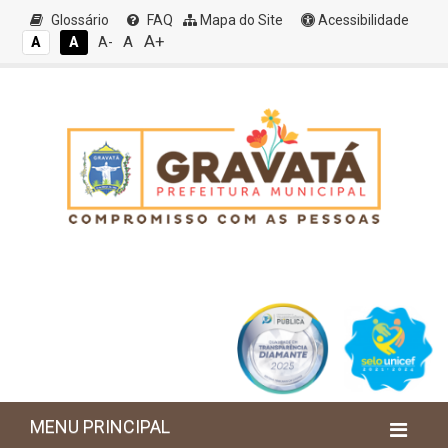
Glossário
FAQ
Mapa do Site
Acessibilidade
A+
A
A
A
A-
MENU PRINCIPAL