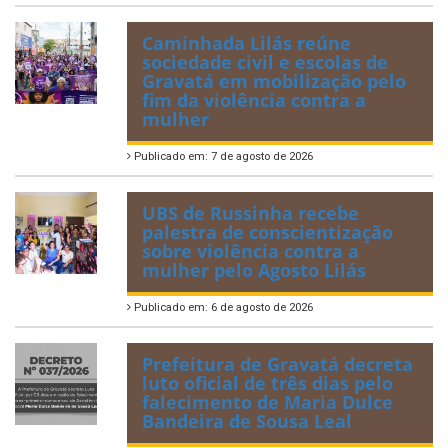
Caminhada Lilás reúne
sociedade civil e escolas de
Gravatá em mobilização pelo
fim da violência contra a
mulher
Publicado em: 7 de agosto de 2026
UBS de Russinha recebe
palestra de conscientização
sobre violência contra a
mulher pelo Agosto Lilás
Publicado em: 6 de agosto de 2026
Prefeitura de Gravatá decreta
luto oficial de três dias pelo
falecimento de Maria Dulce
Bandeira de Sousa Leal