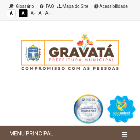
Glossário
FAQ
Mapa do Site
Acessibilidade
A+
A
A
A
A-
MENU PRINCIPAL