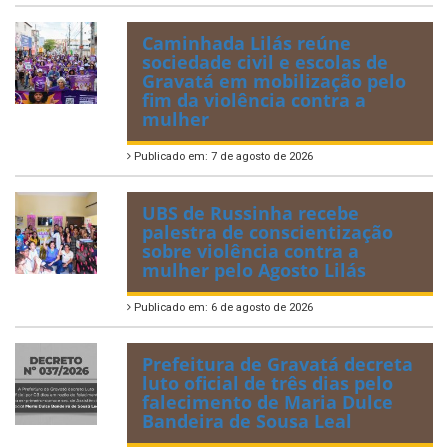
Caminhada Lilás reúne
sociedade civil e escolas de
Gravatá em mobilização pelo
fim da violência contra a
mulher
Publicado em: 7 de agosto de 2026
UBS de Russinha recebe
palestra de conscientização
sobre violência contra a
mulher pelo Agosto Lilás
Publicado em: 6 de agosto de 2026
Prefeitura de Gravatá decreta
luto oficial de três dias pelo
falecimento de Maria Dulce
Bandeira de Sousa Leal