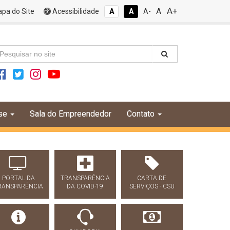
A+
A
pa do Site
Acessibilidade
A
A
A-
se
Sala do Empreendedor
Contato
PORTAL DA
TRANSPARÊNCIA
CARTA DE
RANSPARÊNCIA
DA COVID-19
SERVIÇOS - CSU