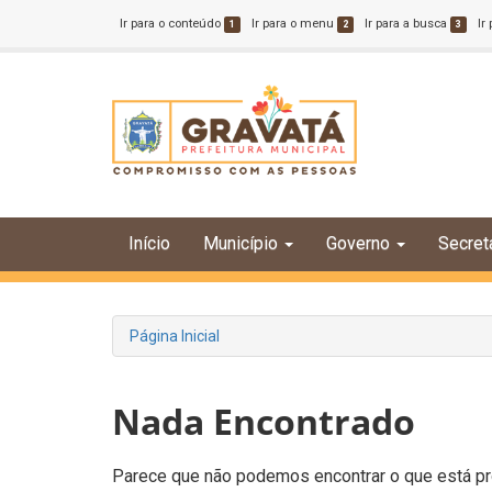
Ir para o conteúdo
Ir para o menu
Ir para a busca
Ir
1
2
3
Início
Município
Governo
Secret
Página Inicial
Nada Encontrado
Parece que não podemos encontrar o que está pro