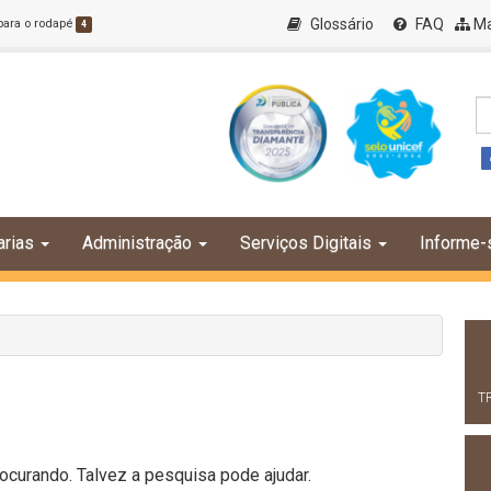
Glossário
FAQ
Ma
 para o rodapé
4
arias
Administração
Serviços Digitais
Informe-
T
curando. Talvez a pesquisa pode ajudar.