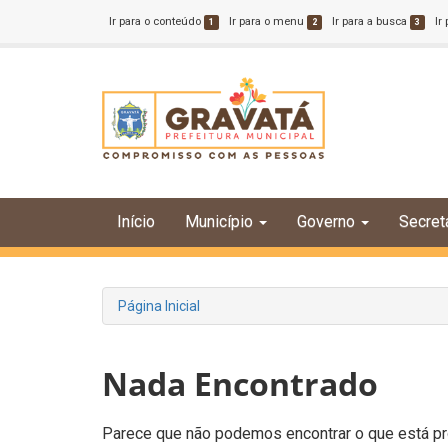
Ir para o conteúdo
Ir para o menu
Ir para a busca
Ir
1
2
3
Início
Município
Governo
Secret
Página Inicial
Nada Encontrado
Parece que não podemos encontrar o que está pro