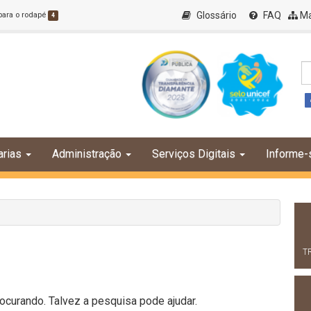
Glossário
FAQ
Ma
 para o rodapé
4
arias
Administração
Serviços Digitais
Informe-
T
curando. Talvez a pesquisa pode ajudar.