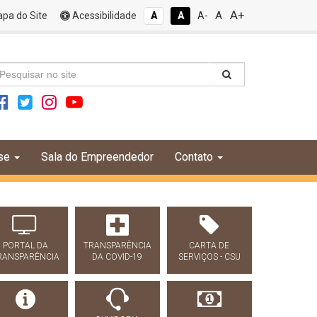
A+
A
pa do Site
Acessibilidade
A
A
A-
se
Sala do Empreendedor
Contato
PORTAL DA
TRANSPARÊNCIA
CARTA DE
RANSPARÊNCIA
DA COVID-19
SERVIÇOS - CSU