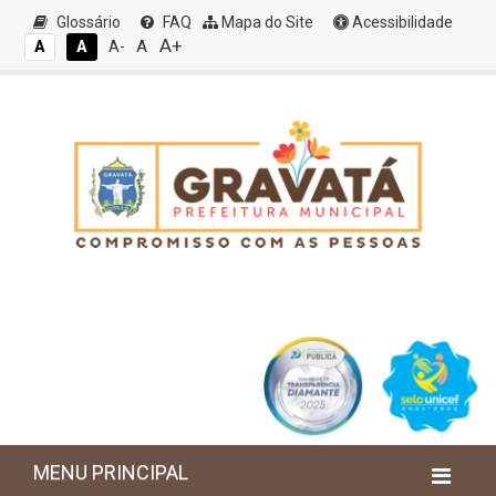
Glossário
FAQ
Mapa do Site
Acessibilidade
A+
A
A
A
A-
MENU PRINCIPAL