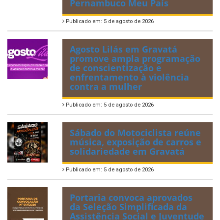
Pernambuco Meu País
Publicado em: 5 de agosto de 2026
Agosto Lilás em Gravatá
promove ampla programação
de conscientização e
enfrentamento à violência
contra a mulher
Publicado em: 5 de agosto de 2026
Sábado do Motociclista reúne
música, exposição de carros e
solidariedade em Gravatá
Publicado em: 5 de agosto de 2026
Portaria convoca aprovados
da Seleção Simplificada da
Assistência Social e Juventude