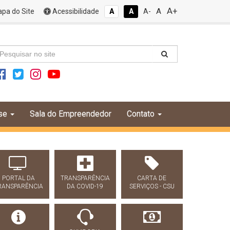
A+
A
pa do Site
Acessibilidade
A
A
A-
se
Sala do Empreendedor
Contato
PORTAL DA
TRANSPARÊNCIA
CARTA DE
RANSPARÊNCIA
DA COVID-19
SERVIÇOS - CSU