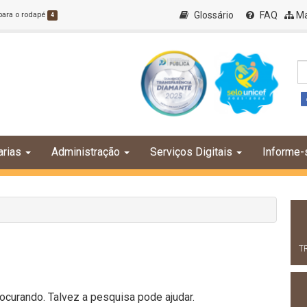
Glossário
FAQ
Ma
 para o rodapé
4
arias
Administração
Serviços Digitais
Informe-
T
curando. Talvez a pesquisa pode ajudar.