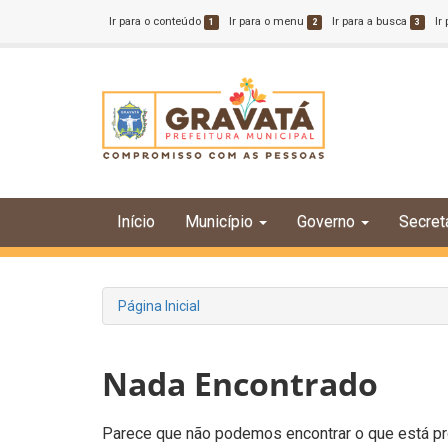
Ir para o conteúdo
Ir para o menu
Ir para a busca
Ir
1
2
3
Início
Município
Governo
Secret
Página Inicial
Nada Encontrado
Parece que não podemos encontrar o que está pro