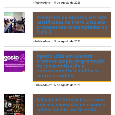
Publicado em: 5 de agosto de 2026
Prefeitura de Gravatá entrega
certificados da PNAB 2026 aos
proponentes contemplados no
Ciclo 2
Publicado em: 5 de agosto de 2026
Agosto Lilás em Gravatá
promove ampla programação
de conscientização e
enfrentamento à violência
contra a mulher
Publicado em: 5 de agosto de 2026
Sábado do Motociclista reúne
música, exposição de carros e
solidariedade em Gravatá