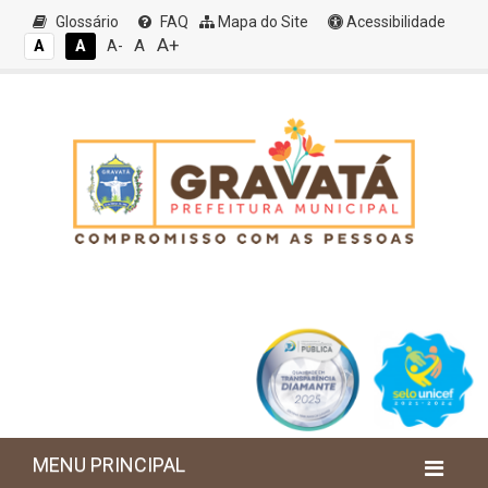
Glossário
FAQ
Mapa do Site
Acessibilidade
A+
A
A
A
A-
MENU PRINCIPAL