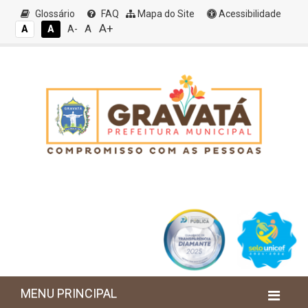
Glossário
FAQ
Mapa do Site
Acessibilidade
A+
A
A
A
A-
MENU PRINCIPAL