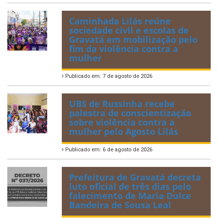
Caminhada Lilás reúne
sociedade civil e escolas de
Gravatá em mobilização pelo
fim da violência contra a
mulher
Publicado em: 7 de agosto de 2026
UBS de Russinha recebe
palestra de conscientização
sobre violência contra a
mulher pelo Agosto Lilás
Publicado em: 6 de agosto de 2026
Prefeitura de Gravatá decreta
luto oficial de três dias pelo
falecimento de Maria Dulce
Bandeira de Sousa Leal