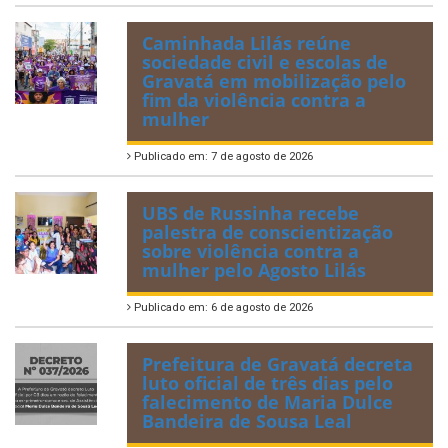
Caminhada Lilás reúne
sociedade civil e escolas de
Gravatá em mobilização pelo
fim da violência contra a
mulher
Publicado em: 7 de agosto de 2026
UBS de Russinha recebe
palestra de conscientização
sobre violência contra a
mulher pelo Agosto Lilás
Publicado em: 6 de agosto de 2026
Prefeitura de Gravatá decreta
luto oficial de três dias pelo
falecimento de Maria Dulce
Bandeira de Sousa Leal