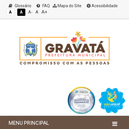
Glossário
FAQ
Mapa do Site
Acessibilidade
A+
A
A
A
A-
MENU PRINCIPAL