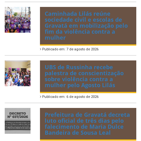
Caminhada Lilás reúne
sociedade civil e escolas de
Gravatá em mobilização pelo
fim da violência contra a
mulher
Publicado em: 7 de agosto de 2026
UBS de Russinha recebe
palestra de conscientização
sobre violência contra a
mulher pelo Agosto Lilás
Publicado em: 6 de agosto de 2026
Prefeitura de Gravatá decreta
luto oficial de três dias pelo
falecimento de Maria Dulce
Bandeira de Sousa Leal