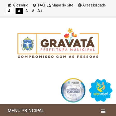
Glossário
FAQ
Mapa do Site
Acessibilidade
A+
A
A
A
A-
MENU PRINCIPAL