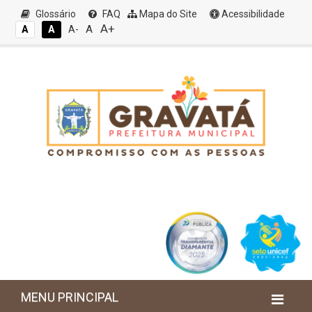
Glossário
FAQ
Mapa do Site
Acessibilidade
A+
A
A
A
A-
MENU PRINCIPAL