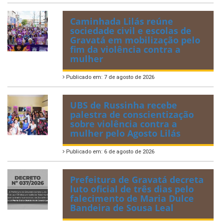
Caminhada Lilás reúne
sociedade civil e escolas de
Gravatá em mobilização pelo
fim da violência contra a
mulher
Publicado em: 7 de agosto de 2026
UBS de Russinha recebe
palestra de conscientização
sobre violência contra a
mulher pelo Agosto Lilás
Publicado em: 6 de agosto de 2026
Prefeitura de Gravatá decreta
luto oficial de três dias pelo
falecimento de Maria Dulce
Bandeira de Sousa Leal